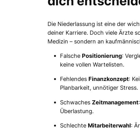
dich entscheid
Die Niederlassung ist eine der wic
deiner Karriere. Doch viele Ärzte s
Medizin – sondern an kaufmännisc
Falsche
Positionierung
: Verg
keine vollen Wartelisten.
Fehlendes
Finanzkonzept
: Ke
Planbarkeit, unnötiger Stress.
Schwaches
Zeitmanagement
Überlastung.
Schlechte
Mitarbeiterwahl
: Ä