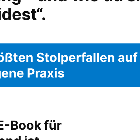
dest“.
ößten Stolperfallen au
gene Praxis
E-Book für