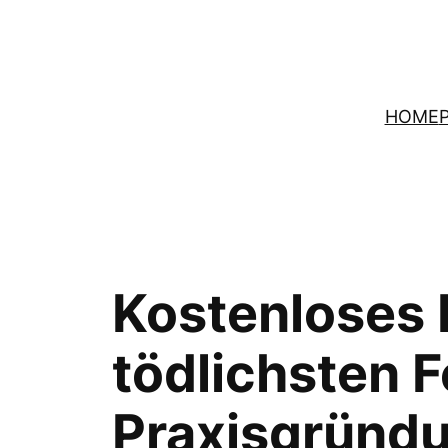
Zum
Inhalt
springen
HOME
Kostenloses 
tödlichsten F
Praxisgründu