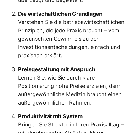
überzeugt und begeistert.
e
n
Die wirtschaftlichen Grundlagen
P
Verstehen Sie die betriebswirtschaftlichen
r
Prinzipien, die jede Praxis braucht – vom
a
gewünschten Gewinn bis zu den
x
Investitionsentscheidungen, einfach und
i
praxisnah erklärt.
s
Preisgestaltung mit Anspruch
–
Lernen Sie, wie Sie durch klare
E
Positionierung hohe Preise erzielen, denn
-
außergewöhnliche Medizin braucht einen
B
außergewöhnlichen Rahmen.
o
o
Produktivität mit System
k
Bringen Sie Struktur in Ihren Praxisalltag –
M
mit durchdachten Abläufen, klarer