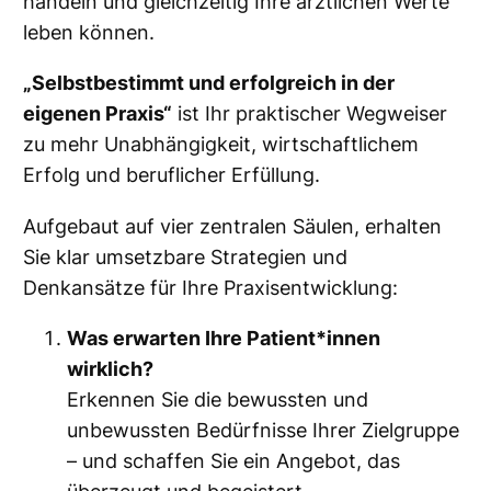
handeln und gleichzeitig Ihre ärztlichen Werte
g
leben können.
r
e
„Selbstbestimmt und erfolgreich in der
i
eigenen Praxis“
ist Ihr praktischer Wegweiser
c
zu mehr Unabhängigkeit, wirtschaftlichem
h
Erfolg und beruflicher Erfüllung.
i
Aufgebaut auf vier zentralen Säulen, erhalten
n
Sie klar umsetzbare Strategien und
d
Denkansätze für Ihre Praxisentwicklung:
e
r
Was erwarten Ihre Patient*innen
e
wirklich?
i
Erkennen Sie die bewussten und
g
unbewussten Bedürfnisse Ihrer Zielgruppe
e
– und schaffen Sie ein Angebot, das
n