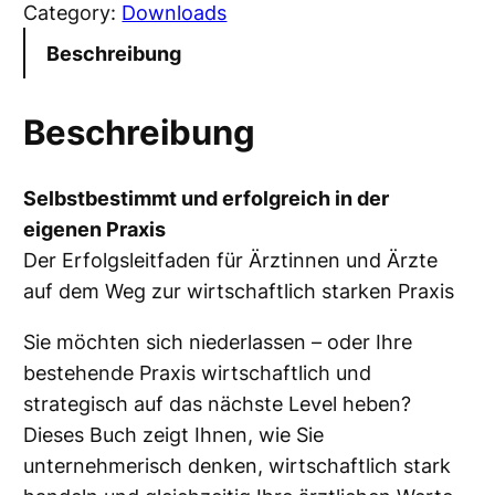
Category:
Downloads
b
e
Beschreibung
s
t
Beschreibung
i
m
Selbstbestimmt und erfolgreich in der
m
eigenen Praxis
t
Der Erfolgsleitfaden für Ärztinnen und Ärzte
u
auf dem Weg zur wirtschaftlich starken Praxis
n
d
Sie möchten sich niederlassen – oder Ihre
e
bestehende Praxis wirtschaftlich und
r
strategisch auf das nächste Level heben?
f
Dieses Buch zeigt Ihnen, wie Sie
o
unternehmerisch denken, wirtschaftlich stark
l