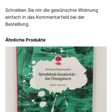
g
M
Schreiben Sie mir die gewünschte Widmung
e
einfach in das Kommentarfeld bei der
n
Bestelllung.
g
e
Ähnliche Produkte