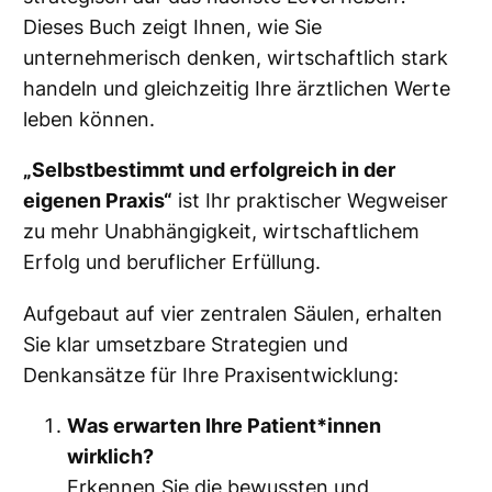
f
Dieses Buch zeigt Ihnen, wie Sie
o
unternehmerisch denken, wirtschaftlich stark
l
handeln und gleichzeitig Ihre ärztlichen Werte
g
leben können.
r
e
„Selbstbestimmt und erfolgreich in der
i
eigenen Praxis“
ist Ihr praktischer Wegweiser
c
zu mehr Unabhängigkeit, wirtschaftlichem
h
Erfolg und beruflicher Erfüllung.
i
Aufgebaut auf vier zentralen Säulen, erhalten
n
Sie klar umsetzbare Strategien und
d
Denkansätze für Ihre Praxisentwicklung:
e
r
Was erwarten Ihre Patient*innen
e
wirklich?
i
Erkennen Sie die bewussten und