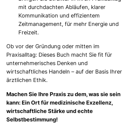
r
mit durchdachten Abläufen, klarer
s
Kommunikation und effizientem
ö
Zeitmanagement, für mehr Energie und
n
Freizeit.
l
i
Ob vor der Gründung oder mitten im
c
Praxisalltag: Dieses Buch macht Sie fit für
h
unternehmerisches Denken und
e
wirtschaftliches Handeln – auf der Basis Ihrer
r
ärztlichen Ethik.
W
Machen Sie Ihre Praxis zu dem, was sie sein
i
kann: Ein Ort für medizinische Exzellenz,
d
wirtschaftliche Stärke und echte
m
Selbstbestimmung!
u
n