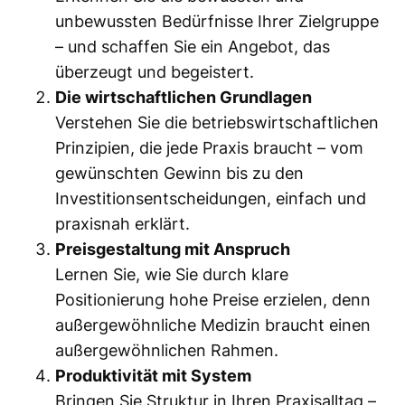
g
unbewussten Bedürfnisse Ihrer Zielgruppe
e
– und schaffen Sie ein Angebot, das
n
überzeugt und begeistert.
e
Die wirtschaftlichen Grundlagen
n
Verstehen Sie die betriebswirtschaftlichen
P
Prinzipien, die jede Praxis braucht – vom
r
gewünschten Gewinn bis zu den
a
Investitionsentscheidungen, einfach und
x
praxisnah erklärt.
i
Preisgestaltung mit Anspruch
s
Lernen Sie, wie Sie durch klare
m
Positionierung hohe Preise erzielen, denn
i
außergewöhnliche Medizin braucht einen
t
außergewöhnlichen Rahmen.
p
Produktivität mit System
e
Bringen Sie Struktur in Ihren Praxisalltag –