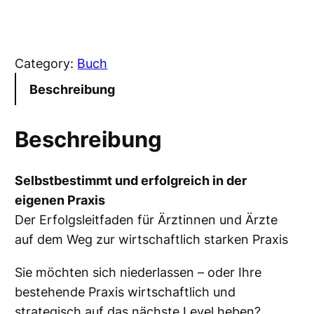
b
s
t
Category:
Buch
b
e
Beschreibung
s
t
Beschreibung
i
m
Selbstbestimmt und erfolgreich in der
m
eigenen Praxis
t
Der Erfolgsleitfaden für Ärztinnen und Ärzte
u
auf dem Weg zur wirtschaftlich starken Praxis
n
d
Sie möchten sich niederlassen – oder Ihre
e
bestehende Praxis wirtschaftlich und
r
strategisch auf das nächste Level heben?