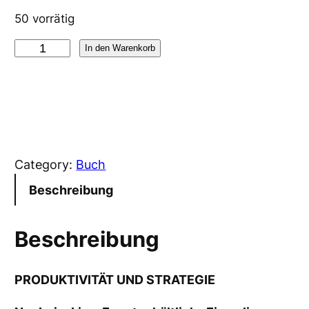
50 vorrätig
P
In den Warenkorb
a
k
e
t
1
Category:
Buch
:
A
Beschreibung
n
a
Beschreibung
m
n
PRODUKTIVITÄT UND STRATEGIE
e
s