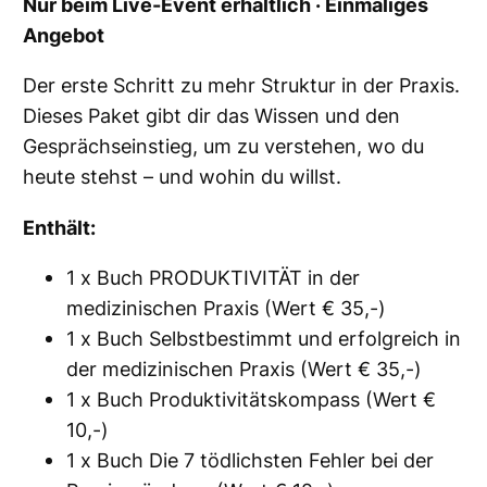
Nur beim Live-Event erhältlich · Einmaliges
e
Angebot
M
e
Der erste Schritt zu mehr Struktur in der Praxis.
n
Dieses Paket gibt dir das Wissen und den
g
Gesprächseinstieg, um zu verstehen, wo du
e
heute stehst – und wohin du willst.
Enthält:
1 x Buch
PRODUKTIVITÄT in der
medizinischen Praxis
(Wert € 35,-)
1 x Buch
Selbstbestimmt und erfolgreich in
der medizinischen Praxis
(Wert € 35,-)
1 x Buch
Produktivitätskompass
(Wert €
10,-)
1 x Buch Die 7 tödlichsten Fehler bei der